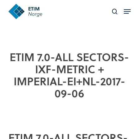
Skip
Menu
to
search
Close
main
Menu
content
ETIM 7.0-ALL SECTORS-
IXF-METRIC +
IMPERIAL-EI+NL-2017-
09-06
ETIM 7.0-ALL SECTORS-