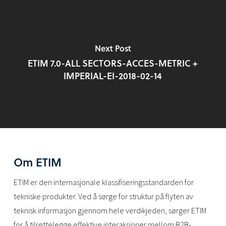
Next Post
ETIM 7.0-ALL SECTORS-ACCES-METRIC +
IMPERIAL-EI-2018-02-14
Om ETIM
ETIM er den internasjonale klassifiseringsstandarden for
tekniske produkter. Ved å sørge for struktur på flyten av
teknisk informasjon gjennom hele verdikjeden, sørger ETIM
for å tilrettelegge effektive interaksjoner mellom B2B-