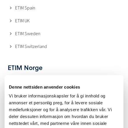
ETIM Spain
ETIM UK
ETIM Sweden
ETIM Switzerland
ETIM Norge
ETIM Norge er tilknyttet ETIM International, som har
førersetet i Brussel. For kontakt med ETIM Norge, se
Denne nettsiden anvender cookies
detaljene nedenfor.
Vi bruker informasjonskapsler for å gi innhold og
annonser et personlig preg, for å levere sosiale
Kontor
mediefunksjoner og for å analysere trafikken vår. Vi
Vollsveien 19
deler dessuten informasjon om hvordan du bruker
nettstedet vårt, med partnerne våre innen sosiale
1366 Lysaker, Norge