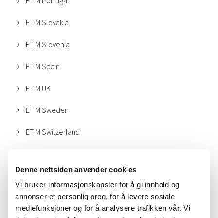
ETIM Portugal
ETIM Slovakia
ETIM Slovenia
ETIM Spain
ETIM UK
ETIM Sweden
ETIM Switzerland
ETIM Norge
Denne nettsiden anvender cookies
Vi bruker informasjonskapsler for å gi innhold og
ETIM Norge er tilknyttet ETIM International, som har
annonser et personlig preg, for å levere sosiale
førersetet i Brussel. For kontakt med ETIM Norge, se
mediefunksjoner og for å analysere trafikken vår. Vi
detaljene nedenfor.