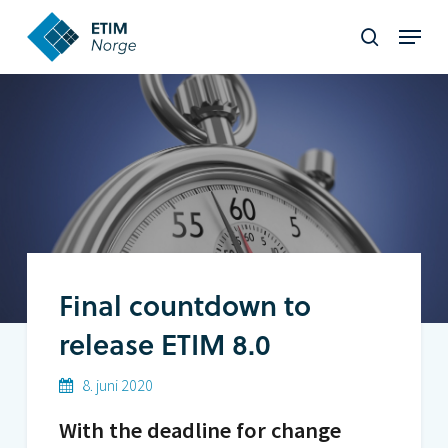
Skip
Menu
to
search
Close
main
Menu
content
Final countdown to
release ETIM 8.0
8. juni 2020
With the deadline for change